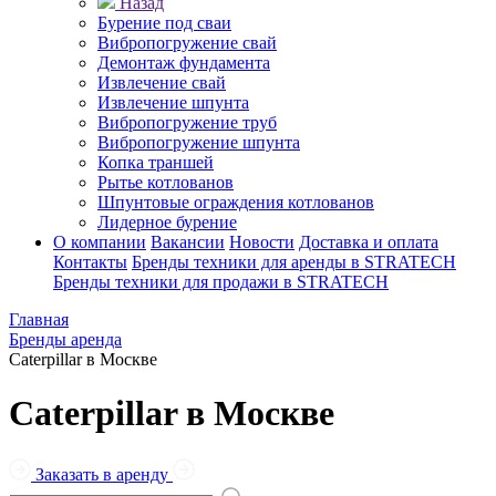
Назад
Бурение под сваи
Вибропогружение свай
Демонтаж фундамента
Извлечение свай
Извлечение шпунта
Вибропогружение труб
Вибропогружение шпунта
Копка траншей
Рытье котлованов
Шпунтовые ограждения котлованов
Лидерное бурение
О компании
Вакансии
Новости
Доставка и оплата
Контакты
Бренды техники для аренды в STRATECH
Бренды техники для продажи в STRATECH
Главная
Бренды аренда
Caterpillar в Москве
Caterpillar в Москве
Заказать в аренду