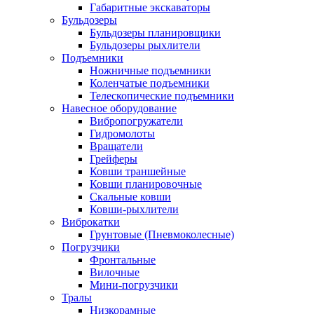
Габаритные экскаваторы
Бульдозеры
Бульдозеры планировщики
Бульдозеры рыхлители
Подъемники
Ножничные подъемники
Коленчатые подъемники
Телескопические подъемники
Навесное оборудование
Вибропогружатели
Гидромолоты
Вращатели
Грейферы
Ковши траншейные
Ковши планировочные
Скальные ковши
Ковши-рыхлители
Виброкатки
Грунтовые (Пневмоколесные)
Погрузчики
Фронтальные
Вилочные
Мини-погрузчики
Тралы
Низкорамные