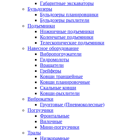
Габаритные экскаваторы
Бульдозеры
Бульдозеры планировщики
Бульдозеры рыхлители
Подъемники
Ножничные подъемники
Коленчатые подъемники
Телескопические подъемники
Навесное оборудование
Вибропогружатели
Гидромолоты
Вращатели
Грейферы
Ковши траншейные
Ковши планировочные
Скальные ковши
Ковши-рыхлители
Виброкатки
Грунтовые (Пневмоколесные)
Погрузчики
Фронтальные
Вилочные
Мини-погрузчики
Тралы
Низкорамные