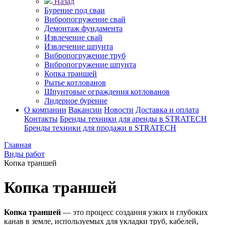
Назад
Бурение под сваи
Вибропогружение свай
Демонтаж фундамента
Извлечение свай
Извлечение шпунта
Вибропогружение труб
Вибропогружение шпунта
Копка траншей
Рытье котлованов
Шпунтовые ограждения котлованов
Лидерное бурение
О компании
Вакансии
Новости
Доставка и оплата
Контакты
Бренды техники для аренды в STRATECH
Бренды техники для продажи в STRATECH
Главная
Виды работ
Копка траншей
Копка траншей
Копка траншей
— это процесс создания узких и глубоких
канав в земле, используемых для укладки труб, кабелей,