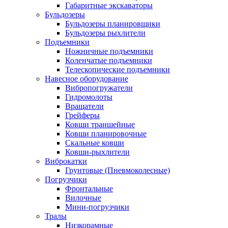
Габаритные экскаваторы
Бульдозеры
Бульдозеры планировщики
Бульдозеры рыхлители
Подъемники
Ножничные подъемники
Коленчатые подъемники
Телескопические подъемники
Навесное оборудование
Вибропогружатели
Гидромолоты
Вращатели
Грейферы
Ковши траншейные
Ковши планировочные
Скальные ковши
Ковши-рыхлители
Виброкатки
Грунтовые (Пневмоколесные)
Погрузчики
Фронтальные
Вилочные
Мини-погрузчики
Тралы
Низкорамные