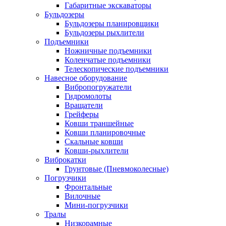
Габаритные экскаваторы
Бульдозеры
Бульдозеры планировщики
Бульдозеры рыхлители
Подъемники
Ножничные подъемники
Коленчатые подъемники
Телескопические подъемники
Навесное оборудование
Вибропогружатели
Гидромолоты
Вращатели
Грейферы
Ковши траншейные
Ковши планировочные
Скальные ковши
Ковши-рыхлители
Виброкатки
Грунтовые (Пневмоколесные)
Погрузчики
Фронтальные
Вилочные
Мини-погрузчики
Тралы
Низкорамные