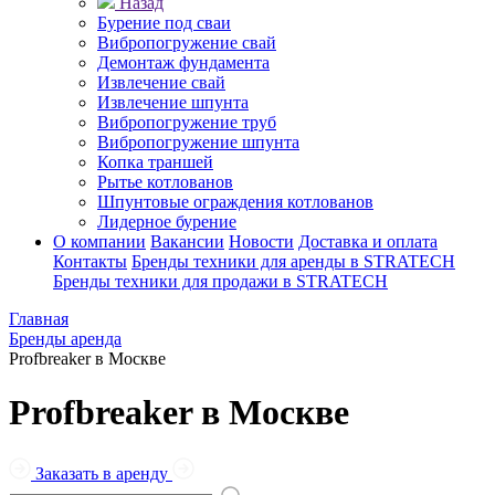
Назад
Бурение под сваи
Вибропогружение свай
Демонтаж фундамента
Извлечение свай
Извлечение шпунта
Вибропогружение труб
Вибропогружение шпунта
Копка траншей
Рытье котлованов
Шпунтовые ограждения котлованов
Лидерное бурение
О компании
Вакансии
Новости
Доставка и оплата
Контакты
Бренды техники для аренды в STRATECH
Бренды техники для продажи в STRATECH
Главная
Бренды аренда
Profbreaker в Москве
Profbreaker в Москве
Заказать в аренду