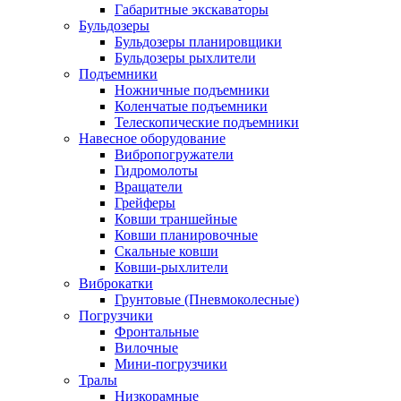
Габаритные экскаваторы
Бульдозеры
Бульдозеры планировщики
Бульдозеры рыхлители
Подъемники
Ножничные подъемники
Коленчатые подъемники
Телескопические подъемники
Навесное оборудование
Вибропогружатели
Гидромолоты
Вращатели
Грейферы
Ковши траншейные
Ковши планировочные
Скальные ковши
Ковши-рыхлители
Виброкатки
Грунтовые (Пневмоколесные)
Погрузчики
Фронтальные
Вилочные
Мини-погрузчики
Тралы
Низкорамные