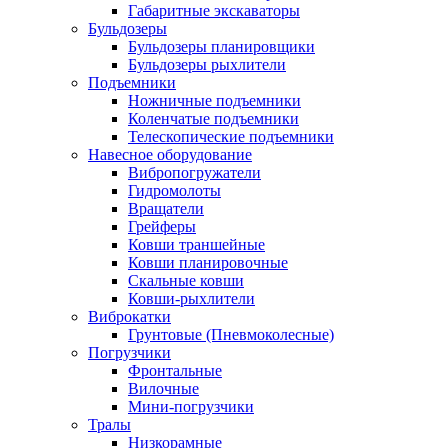
Габаритные экскаваторы
Бульдозеры
Бульдозеры планировщики
Бульдозеры рыхлители
Подъемники
Ножничные подъемники
Коленчатые подъемники
Телескопические подъемники
Навесное оборудование
Вибропогружатели
Гидромолоты
Вращатели
Грейферы
Ковши траншейные
Ковши планировочные
Скальные ковши
Ковши-рыхлители
Виброкатки
Грунтовые (Пневмоколесные)
Погрузчики
Фронтальные
Вилочные
Мини-погрузчики
Тралы
Низкорамные