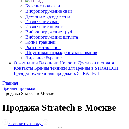
Назад
Бурение под сваи
Вибропогружение свай
Демонтаж фундамента
Извлечение свай
Извлечение шпунта
Вибропогружение труб
Вибропогружение шпунта
Копка траншей
Рытье котлованов
Шпунтовые ограждения котлованов
Лидерное бурение
О компании
Вакансии
Новости
Доставка и оплата
Контакты
Бренды техники для аренды в STRATECH
Бренды техники для продажи в STRATECH
Главная
Бренды продажа
Продажа Stratech в Москве
Продажа Stratech в Москве
Оставить заявку