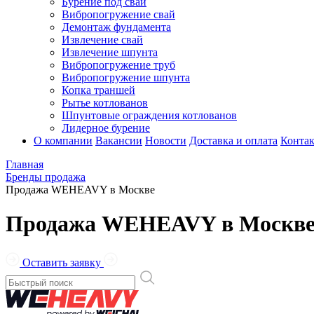
Бурение под сваи
Вибропогружение свай
Демонтаж фундамента
Извлечение свай
Извлечение шпунта
Вибропогружение труб
Вибропогружение шпунта
Копка траншей
Рытье котлованов
Шпунтовые ограждения котлованов
Лидерное бурение
О компании
Вакансии
Новости
Доставка и оплата
Конта
Главная
Бренды продажа
Продажа WEHEAVY в Москве
Продажа WEHEAVY в Москв
Оставить заявку