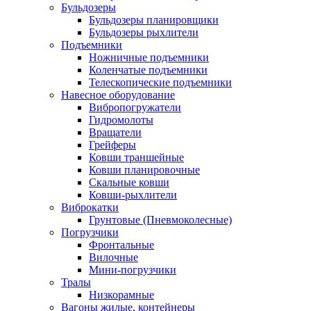
Бульдозеры
Бульдозеры планировщики
Бульдозеры рыхлители
Подъемники
Ножничные подъемники
Коленчатые подъемники
Телескопические подъемники
Навесное оборудование
Вибропогружатели
Гидромолоты
Вращатели
Грейферы
Ковши траншейные
Ковши планировочные
Скальные ковши
Ковши-рыхлители
Виброкатки
Грунтовые (Пневмоколесные)
Погрузчики
Фронтальные
Вилочные
Мини-погрузчики
Тралы
Низкорамные
Вагоны жилые, контейнеры