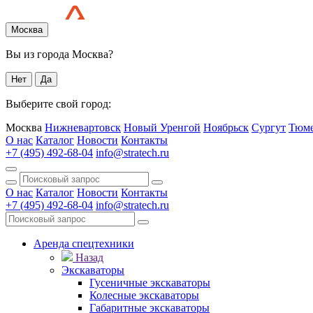
Москва
Вы из города Москва?
Нет
Да
Выберите свой город:
Москва
Нижневартовск
Новый Уренгой
Ноябрьск
Сургут
Тюм
О нас
Каталог
Новости
Контакты
+7 (495) 492-68-04
info@stratech.ru
О нас
Каталог
Новости
Контакты
+7 (495) 492-68-04
info@stratech.ru
Аренда спецтехники
Назад
Экскаваторы
Гусеничные экскаваторы
Колесные экскаваторы
Габаритные экскаваторы