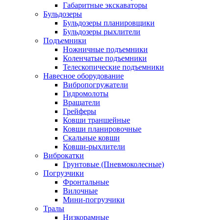
Габаритные экскаваторы
Бульдозеры
Бульдозеры планировщики
Бульдозеры рыхлители
Подъемники
Ножничные подъемники
Коленчатые подъемники
Телескопические подъемники
Навесное оборудование
Вибропогружатели
Гидромолоты
Вращатели
Грейферы
Ковши траншейные
Ковши планировочные
Скальные ковши
Ковши-рыхлители
Виброкатки
Грунтовые (Пневмоколесные)
Погрузчики
Фронтальные
Вилочные
Мини-погрузчики
Тралы
Низкорамные