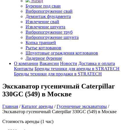
Назад
Бурение под сваи
Вибропогружение свай
Демонтаж фундамента
Извлечение свай
Извлечение шпунта
Вибропогружение труб
Вибропогружение шпунта
Копка траншей
Рытье котлованов
Шпунтовые ограждения котлованов
Лидерное бурение
О компании
Вакансии
Новости
Доставка и оплата
Контакты
Бренды техники для аренды в STRATECH
Бренды техники для продажи в STRATECH
Экскаватор гусеничный Caterpillar
330GC (549) в Москве
Главная
/
Каталог аренды
/
Гусеничные экскаваторы
/
Экскаватор гусеничный Caterpillar 330GC (549) в Москве
Стоимость аренды (1 час)