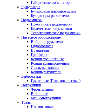
Габаритные экскаваторы
Бульдозеры
Бульдозеры планировщики
Бульдозеры рыхлители
Подъемники
Ножничные подъемники
Коленчатые подъемники
Телескопические подъемники
Навесное оборудование
Вибропогружатели
Гидромолоты
Вращатели
Грейферы
Ковши траншейные
Ковши планировочные
Скальные ковши
Ковши-рыхлители
Виброкатки
Грунтовые (Пневмоколесные)
Погрузчики
Фронтальные
Вилочные
Мини-погрузчики
Тралы
Низкорамные