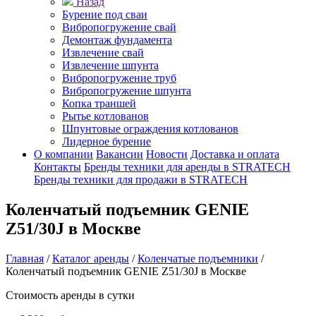
Назад
Бурение под сваи
Вибропогружение свай
Демонтаж фундамента
Извлечение свай
Извлечение шпунта
Вибропогружение труб
Вибропогружение шпунта
Копка траншей
Рытье котлованов
Шпунтовые ограждения котлованов
Лидерное бурение
О компании
Вакансии
Новости
Доставка и оплата
Контакты
Бренды техники для аренды в STRATECH
Бренды техники для продажи в STRATECH
Коленчатый подъемник GENIE
Z51/30J в Москве
Главная
/
Каталог аренды
/
Коленчатые подъемники
/
Коленчатый подъемник GENIE Z51/30J в Москве
Стоимость аренды в сутки