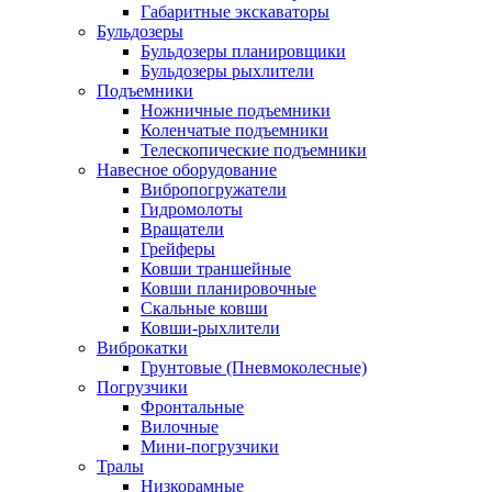
Габаритные экскаваторы
Бульдозеры
Бульдозеры планировщики
Бульдозеры рыхлители
Подъемники
Ножничные подъемники
Коленчатые подъемники
Телескопические подъемники
Навесное оборудование
Вибропогружатели
Гидромолоты
Вращатели
Грейферы
Ковши траншейные
Ковши планировочные
Скальные ковши
Ковши-рыхлители
Виброкатки
Грунтовые (Пневмоколесные)
Погрузчики
Фронтальные
Вилочные
Мини-погрузчики
Тралы
Низкорамные