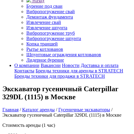
Назад
Бурение под сваи
Вибропогружение свай
Демонтаж фундамента
Извлечение свай
Извлечение шпунта
Вибропогружение труб
Вибропогружение шпунта
Копка траншей
Рытье котлованов
Шпунтовые ограждения котлованов
Лидерное бурение
О компании
Вакансии
Новости
Доставка и оплата
Контакты
Бренды техники для аренды в STRATECH
Бренды техники для продажи в STRATECH
Экскаватор гусеничный Caterpillar
329DL (1115) в Москве
Главная
/
Каталог аренды
/
Гусеничные экскаваторы
/
Экскаватор гусеничный Caterpillar 329DL (1115) в Москве
Стоимость аренды (1 час)