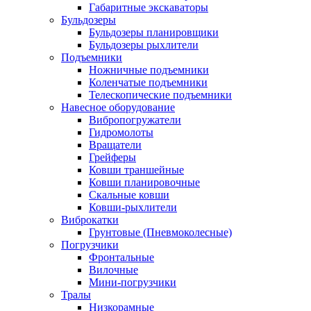
Габаритные экскаваторы
Бульдозеры
Бульдозеры планировщики
Бульдозеры рыхлители
Подъемники
Ножничные подъемники
Коленчатые подъемники
Телескопические подъемники
Навесное оборудование
Вибропогружатели
Гидромолоты
Вращатели
Грейферы
Ковши траншейные
Ковши планировочные
Скальные ковши
Ковши-рыхлители
Виброкатки
Грунтовые (Пневмоколесные)
Погрузчики
Фронтальные
Вилочные
Мини-погрузчики
Тралы
Низкорамные