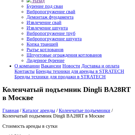
Назад
Бурение под сваи
Вибропогружение свай
Демонтаж фундамента
Извлечение свай
Извлечение шпунта
Вибропогружение труб
Вибропогружение шпунта
Копка траншей
Рытье котлованов
Шпунтовые ограждения котлованов
Лидерное бурение
О компании
Вакансии
Новости
Доставка и оплата
Контакты
Бренды техники для аренды в STRATECH
Бренды техники для продажи в STRATECH
Коленчатый подъемник Dingli BA28RT
в Москве
Главная
/
Каталог аренды
/
Коленчатые подъемники
/
Коленчатый подъемник Dingli BA28RT в Москве
Стоимость аренды в сутки