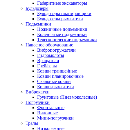
Габаритные экскаваторы
Бульдозеры
Бульдозеры планировщики
Бульдозеры рыхлители
Подъемники
Ножничные подъемники
Коленчатые подъемники
Телескопические подъемники
Навесное оборудование
Вибропогружатели
Гидромолоты
Вращатели
Грейферы
Ковши траншейные
Ковши планировочные
Скальные ковши
Ковши-рыхлители
Виброкатки
Грунтовые (Пневмоколесные)
Погрузчики
Фронтальные
Вилочные
Мини-погрузчики
Тралы
Низкорамные