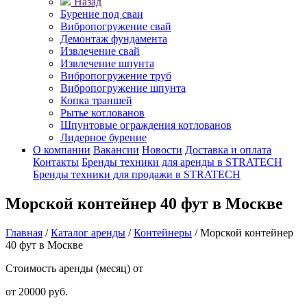
Назад
Бурение под сваи
Вибропогружение свай
Демонтаж фундамента
Извлечение свай
Извлечение шпунта
Вибропогружение труб
Вибропогружение шпунта
Копка траншей
Рытье котлованов
Шпунтовые ограждения котлованов
Лидерное бурение
О компании
Вакансии
Новости
Доставка и оплата
Контакты
Бренды техники для аренды в STRATECH
Бренды техники для продажи в STRATECH
Морской контейнер 40 фут в Москве
Главная
/
Каталог аренды
/
Контейнеры
/
Морской контейнер
40 фут в Москве
Стоимость аренды (месяц) от
от 20000 руб.