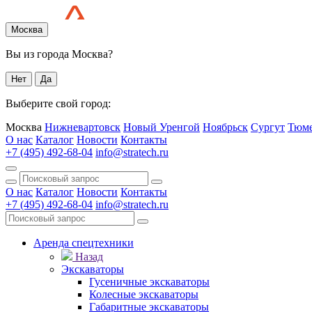
Москва
Вы из города Москва?
Нет
Да
Выберите свой город:
Москва
Нижневартовск
Новый Уренгой
Ноябрьск
Сургут
Тюм
О нас
Каталог
Новости
Контакты
+7 (495) 492-68-04
info@stratech.ru
О нас
Каталог
Новости
Контакты
+7 (495) 492-68-04
info@stratech.ru
Аренда спецтехники
Назад
Экскаваторы
Гусеничные экскаваторы
Колесные экскаваторы
Габаритные экскаваторы