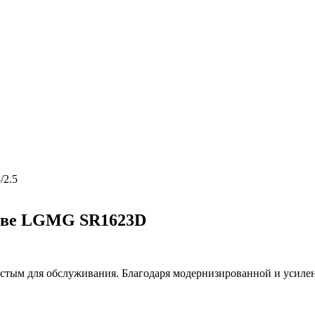
3/2.5
скве LGMG SR1623D
остым для обслуживания. Благодаря модернизированной и усиле