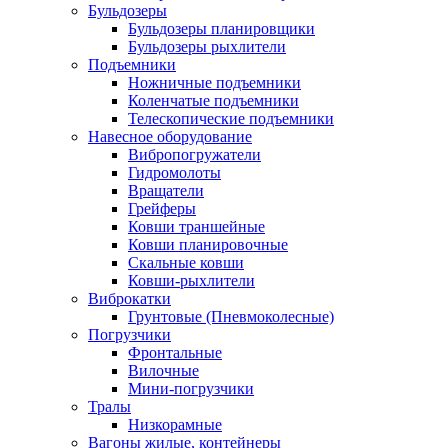
Бульдозеры
Бульдозеры планировщики
Бульдозеры рыхлители
Подъемники
Ножничные подъемники
Коленчатые подъемники
Телескопические подъемники
Навесное оборудование
Вибропогружатели
Гидромолоты
Вращатели
Грейферы
Ковши траншейные
Ковши планировочные
Скальные ковши
Ковши-рыхлители
Виброкатки
Грунтовые (Пневмоколесные)
Погрузчики
Фронтальные
Вилочные
Мини-погрузчики
Тралы
Низкорамные
Вагоны жилые, контейнеры