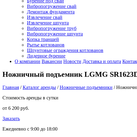
Бурение под сваи
Вибропогружение свай
Демонтаж фундамента
Извлечение свай
Извлечение шпунта
Вибропогружение труб
Вибропогружение шпунта
Копка траншей
Рытье котлованов
Шпунтовые ограждения котлованов
Лидерное бурение
О компании
Вакансии
Новости
Доставка и оплата
Конта
Ножничный подъемник LGMG SR1623D
Главная
/
Каталог аренды
/
Ножничные подъемники
/
Ножничн
Стоимость аренды в сутки
от 6 200 руб.
Заказать
Ежедневно с 9:00 до 18:00