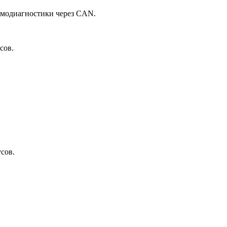
амодиагностики через CAN.
сов.
усов.