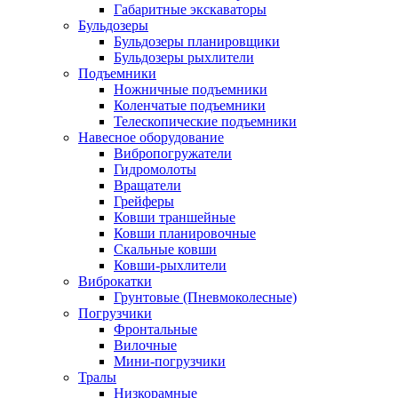
Габаритные экскаваторы
Бульдозеры
Бульдозеры планировщики
Бульдозеры рыхлители
Подъемники
Ножничные подъемники
Коленчатые подъемники
Телескопические подъемники
Навесное оборудование
Вибропогружатели
Гидромолоты
Вращатели
Грейферы
Ковши траншейные
Ковши планировочные
Скальные ковши
Ковши-рыхлители
Виброкатки
Грунтовые (Пневмоколесные)
Погрузчики
Фронтальные
Вилочные
Мини-погрузчики
Тралы
Низкорамные