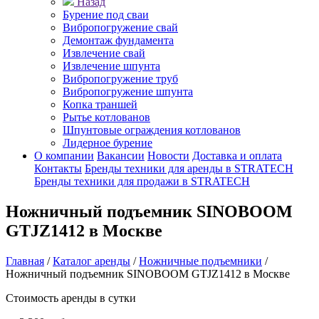
Назад
Бурение под сваи
Вибропогружение свай
Демонтаж фундамента
Извлечение свай
Извлечение шпунта
Вибропогружение труб
Вибропогружение шпунта
Копка траншей
Рытье котлованов
Шпунтовые ограждения котлованов
Лидерное бурение
О компании
Вакансии
Новости
Доставка и оплата
Контакты
Бренды техники для аренды в STRATECH
Бренды техники для продажи в STRATECH
Ножничный подъемник SINOBOOM
GTJZ1412 в Москве
Главная
/
Каталог аренды
/
Ножничные подъемники
/
Ножничный подъемник SINOBOOM GTJZ1412 в Москве
Стоимость аренды в сутки