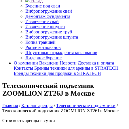
Назад
Бурение под сваи
Вибропогружение свай
Демонтаж фундамента
Извлечение свай
Извлечение шпунта
Вибропогружение труб
Вибропогружение шпунта
Копка траншей
Рытье котлованов
Шпунтовые ограждения котлованов
Лидерное бурение
О компании
Вакансии
Новости
Доставка и оплата
Контакты
Бренды техники для аренды в STRATECH
Бренды техники для продажи в STRATECH
Телескопический подъемник
ZOOMLION ZT26J в Москве
Главная
/
Каталог аренды
/
Телескопические подъемники
/
Телескопический подъемник ZOOMLION ZT26J в Москве
Стоимость аренды в сутки