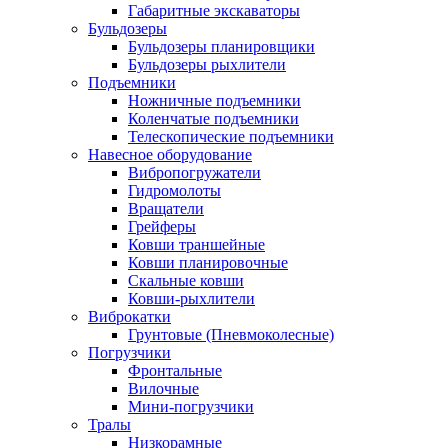
Габаритные экскаваторы
Бульдозеры
Бульдозеры планировщики
Бульдозеры рыхлители
Подъемники
Ножничные подъемники
Коленчатые подъемники
Телескопические подъемники
Навесное оборудование
Вибропогружатели
Гидромолоты
Вращатели
Грейферы
Ковши траншейные
Ковши планировочные
Скальные ковши
Ковши-рыхлители
Виброкатки
Грунтовые (Пневмоколесные)
Погрузчики
Фронтальные
Вилочные
Мини-погрузчики
Тралы
Низкорамные