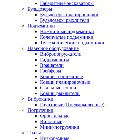
Габаритные экскаваторы
Бульдозеры
Бульдозеры планировщики
Бульдозеры рыхлители
Подъемники
Ножничные подъемники
Коленчатые подъемники
Телескопические подъемники
Навесное оборудование
Вибропогружатели
Гидромолоты
Вращатели
Грейферы
Ковши траншейные
Ковши планировочные
Скальные ковши
Ковши-рыхлители
Виброкатки
Грунтовые (Пневмоколесные)
Погрузчики
Фронтальные
Вилочные
Мини-погрузчики
Тралы
Низкорамные