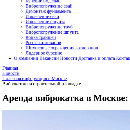
Бурение под сваи
Вибропогружение свай
Демонтаж фундамента
Извлечение свай
Извлечение шпунта
Вибропогружение труб
Вибропогружение шпунта
Копка траншей
Рытье котлованов
Шпунтовые ограждения котлованов
Лидерное бурение
О компании
Вакансии
Новости
Доставка и оплата
Конта
Главная
Новости
Полезная информация в Москве
Виброкаток на строительной площадке
Аренда виброкатка в Москве: