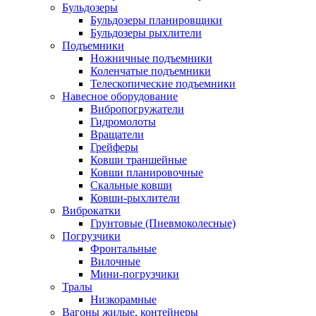
Бульдозеры
Бульдозеры планировщики
Бульдозеры рыхлители
Подъемники
Ножничные подъемники
Коленчатые подъемники
Телескопические подъемники
Навесное оборудование
Вибропогружатели
Гидромолоты
Вращатели
Грейферы
Ковши траншейные
Ковши планировочные
Скальные ковши
Ковши-рыхлители
Виброкатки
Грунтовые (Пневмоколесные)
Погрузчики
Фронтальные
Вилочные
Мини-погрузчики
Тралы
Низкорамные
Вагоны жилые, контейнеры