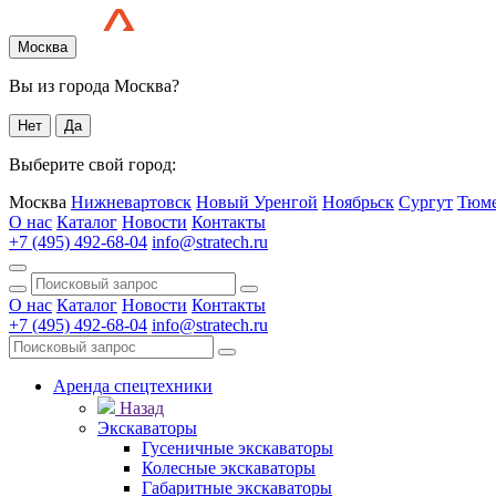
Москва
Вы из города Москва?
Нет
Да
Выберите свой город:
Москва
Нижневартовск
Новый Уренгой
Ноябрьск
Сургут
Тюм
О нас
Каталог
Новости
Контакты
+7 (495) 492-68-04
info@stratech.ru
О нас
Каталог
Новости
Контакты
+7 (495) 492-68-04
info@stratech.ru
Аренда спецтехники
Назад
Экскаваторы
Гусеничные экскаваторы
Колесные экскаваторы
Габаритные экскаваторы