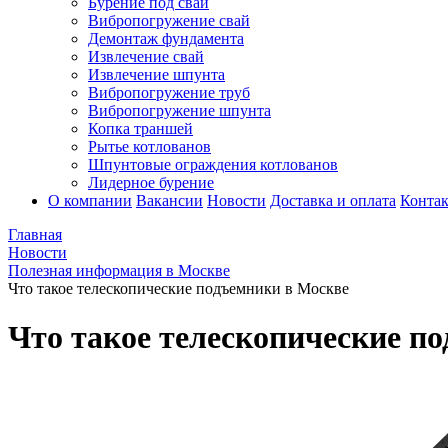
Бурение под сваи
Вибропогружение свай
Демонтаж фундамента
Извлечение свай
Извлечение шпунта
Вибропогружение труб
Вибропогружение шпунта
Копка траншей
Рытье котлованов
Шпунтовые ограждения котлованов
Лидерное бурение
О компании
Вакансии
Новости
Доставка и оплата
Конта
Главная
Новости
Полезная информация в Москве
Что такое телескопические подъемники в Москве
Что такое телескопические п