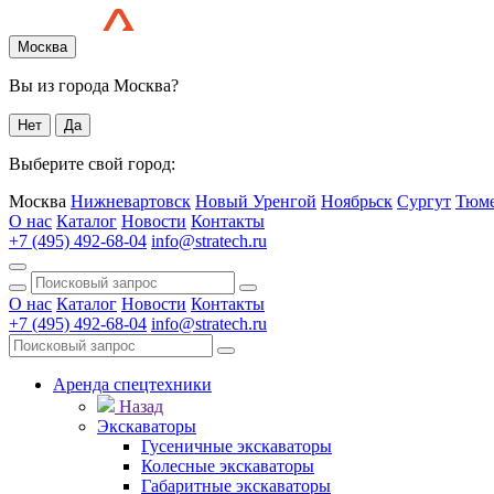
Москва
Вы из города Москва?
Нет
Да
Выберите свой город:
Москва
Нижневартовск
Новый Уренгой
Ноябрьск
Сургут
Тюм
О нас
Каталог
Новости
Контакты
+7 (495) 492-68-04
info@stratech.ru
О нас
Каталог
Новости
Контакты
+7 (495) 492-68-04
info@stratech.ru
Аренда спецтехники
Назад
Экскаваторы
Гусеничные экскаваторы
Колесные экскаваторы
Габаритные экскаваторы