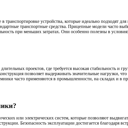
в транспортировке устройства, которые идеально подходят для 
тандартные транспортные средства. Прицепные модели часто вы
ность при меньших затратах. Они особенно полезны в условиях,
лительных проектов, где требуется высокая стабильность и гру
нструкция позволяет выдерживать значительные нагрузки, что д
ники часто применяются в промышленности, на складах и в прои
ники?
ческих или электрических систем, которые позволяют выдвигат
нструкции. Безопасность эксплуатации достигается благодаря вс