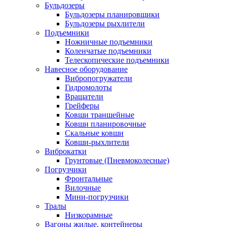
Бульдозеры
Бульдозеры планировщики
Бульдозеры рыхлители
Подъемники
Ножничные подъемники
Коленчатые подъемники
Телескопические подъемники
Навесное оборудование
Вибропогружатели
Гидромолоты
Вращатели
Грейферы
Ковши траншейные
Ковши планировочные
Скальные ковши
Ковши-рыхлители
Виброкатки
Грунтовые (Пневмоколесные)
Погрузчики
Фронтальные
Вилочные
Мини-погрузчики
Тралы
Низкорамные
Вагоны жилые, контейнеры