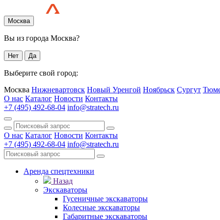
Москва
Вы из города Москва?
Нет
Да
Выберите свой город:
Москва
Нижневартовск
Новый Уренгой
Ноябрьск
Сургут
Тюм
О нас
Каталог
Новости
Контакты
+7 (495) 492-68-04
info@stratech.ru
О нас
Каталог
Новости
Контакты
+7 (495) 492-68-04
info@stratech.ru
Аренда спецтехники
Назад
Экскаваторы
Гусеничные экскаваторы
Колесные экскаваторы
Габаритные экскаваторы