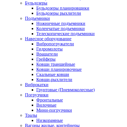
Бульдозеры
Бульдозеры планировщики
Бульдозеры рыхлители
Подъемники
Ножничные подъемники
Коленчатые подъемники
Телескопические подъемники
Навесное оборудование
Вибропогружатели
Гидромолоты
Вращатели
Грейферы
Ковши траншейные
Ковши планировочные
Скальные ковши
Ковши-рыхлители
Виброкатки
Грунтовые (Пневмоколесные)
Погрузчики
Фронтальные
Вилочные
Мини-погрузчики
Тралы
Низкорамные
Вагоны жилые, контейнеры