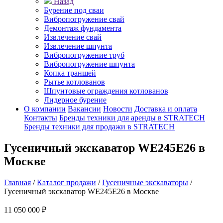
Назад
Бурение под сваи
Вибропогружение свай
Демонтаж фундамента
Извлечение свай
Извлечение шпунта
Вибропогружение труб
Вибропогружение шпунта
Копка траншей
Рытье котлованов
Шпунтовые ограждения котлованов
Лидерное бурение
О компании
Вакансии
Новости
Доставка и оплата
Контакты
Бренды техники для аренды в STRATECH
Бренды техники для продажи в STRATECH
Гусеничный экскаватор WE245E26 в
Москве
Главная
/
Каталог продажи
/
Гусеничные экскаваторы
/
Гусеничный экскаватор WE245E26 в Москве
11 050 000 ₽