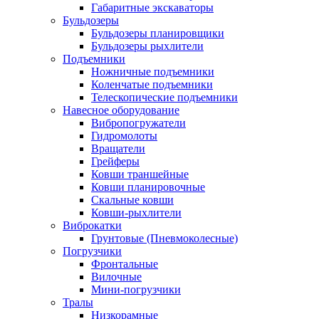
Габаритные экскаваторы
Бульдозеры
Бульдозеры планировщики
Бульдозеры рыхлители
Подъемники
Ножничные подъемники
Коленчатые подъемники
Телескопические подъемники
Навесное оборудование
Вибропогружатели
Гидромолоты
Вращатели
Грейферы
Ковши траншейные
Ковши планировочные
Скальные ковши
Ковши-рыхлители
Виброкатки
Грунтовые (Пневмоколесные)
Погрузчики
Фронтальные
Вилочные
Мини-погрузчики
Тралы
Низкорамные