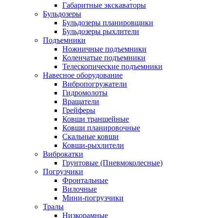
Габаритные экскаваторы
Бульдозеры
Бульдозеры планировщики
Бульдозеры рыхлители
Подъемники
Ножничные подъемники
Коленчатые подъемники
Телескопические подъемники
Навесное оборудование
Вибропогружатели
Гидромолоты
Вращатели
Грейферы
Ковши траншейные
Ковши планировочные
Скальные ковши
Ковши-рыхлители
Виброкатки
Грунтовые (Пневмоколесные)
Погрузчики
Фронтальные
Вилочные
Мини-погрузчики
Тралы
Низкорамные