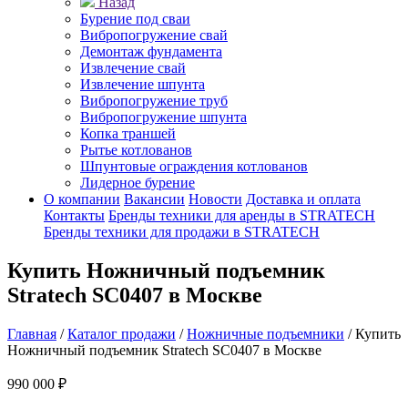
Назад
Бурение под сваи
Вибропогружение свай
Демонтаж фундамента
Извлечение свай
Извлечение шпунта
Вибропогружение труб
Вибропогружение шпунта
Копка траншей
Рытье котлованов
Шпунтовые ограждения котлованов
Лидерное бурение
О компании
Вакансии
Новости
Доставка и оплата
Контакты
Бренды техники для аренды в STRATECH
Бренды техники для продажи в STRATECH
Купить Ножничный подъемник
Stratech SC0407 в Москве
Главная
/
Каталог продажи
/
Ножничные подъемники
/
Купить
Ножничный подъемник Stratech SC0407 в Москве
990 000 ₽