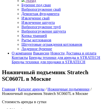
Назад
Бурение под сваи
Вибропогружение свай
Демонтаж фундамента
Извлечение свай
Извлечение шпунта
Вибропогружение труб
Вибропогружение шпунта
Копка траншей
Рытье котлованов
Шпунтовые ограждения котлованов
Лидерное бурение
О компании
Вакансии
Новости
Доставка и оплата
Контакты
Бренды техники для аренды в STRATECH
Бренды техники для продажи в STRATECH
Ножничный подъемник Stratech
SC0607L в Москве
Главная
/
Каталог аренды
/
Ножничные подъемники
/
Ножничный подъемник Stratech SC0607L в Москве
Стоимость аренды в сутки