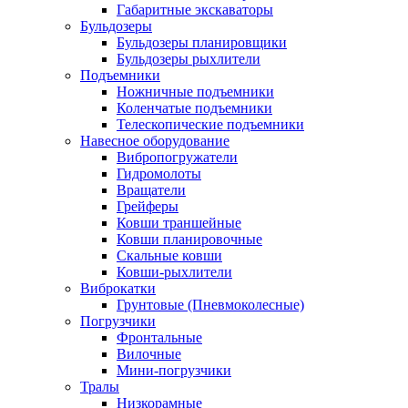
Габаритные экскаваторы
Бульдозеры
Бульдозеры планировщики
Бульдозеры рыхлители
Подъемники
Ножничные подъемники
Коленчатые подъемники
Телескопические подъемники
Навесное оборудование
Вибропогружатели
Гидромолоты
Вращатели
Грейферы
Ковши траншейные
Ковши планировочные
Скальные ковши
Ковши-рыхлители
Виброкатки
Грунтовые (Пневмоколесные)
Погрузчики
Фронтальные
Вилочные
Мини-погрузчики
Тралы
Низкорамные